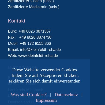
Zertifizierter Coach (univ.)
Zertifizierte Mediatorin (univ.)
Kontakt
Büro:
+49 8026 3871357
Fax:
+49 8026 3874730
Mobil:
+49 172 9555 866
Email:
info@kleinfeldt-reha.de
Web: www.kleinfeldt-reha.de
Büroadresse
Diese Website verwendet Cookies.
Indem Sie auf Akzeptieren klicken,
Blumenstrasse 4
erklären Sie sich damit einverstanden.
83734 Hausham
Landkreis Miesbach
Was sind Cookies?
|
Datenschutz
|
Metropolregion München
Impressum
Deutschland / Oberbayern